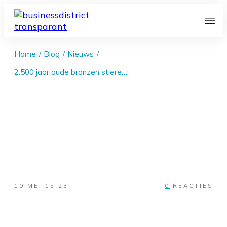
Home
/
Blog
/
Nieuws
/
2.500 jaar oude bronzen stierenkop op Mallorca — waarde voor antiekmarkt?
10 MEI 15:23
0
REACTIES