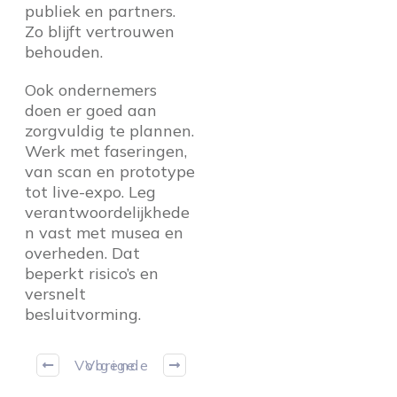
publiek en partners.
Zo blijft vertrouwen
behouden.
Ook ondernemers
doen er goed aan
zorgvuldig te plannen.
Werk met faseringen,
van scan en prototype
tot live-expo. Leg
verantwoordelijkhede
n vast met musea en
overheden. Dat
beperkt risico’s en
versnelt
besluitvorming.
Volgende
Vorige