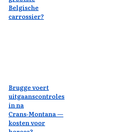
Belgische
carrossier?
Brugge voert
uitgaanscontroles
in na
Crans‑Montana —
kosten voor
horeca?