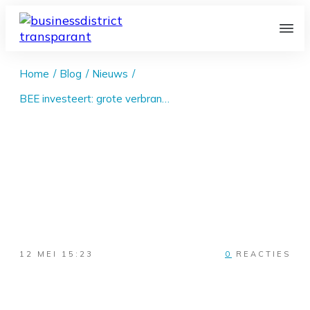
Home
/
Blog
/
Nieuws
/
BEE investeert: grote verbrandingsoven voor restafval in Gent
12 MEI 15:23
0
REACTIES