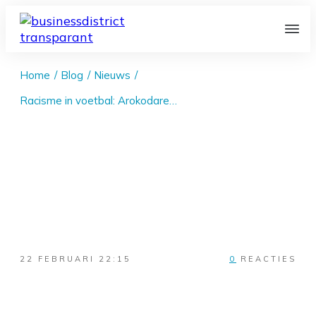
Home
/
Blog
/
Nieuws
/
Racisme in voetbal: Arokodare deelt screenshots, risico voor sponsoren
22 FEBRUARI 22:15
0
REACTIES