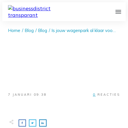
Home
/
Blog
/
Blog
/
Is jouw wagenpark al klaar voor het nieuwe jaar? 3 vragen die elke ondernemer zich nu moet stellen
7 JANUARI 09:38
0
REACTIES