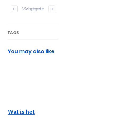
Volgende
Vorige
TAGS
You may also like
Wat is het