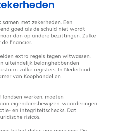
 zekerheden
k samen met zekerheden. Een
rend goed als de schuld niet wordt
 maar dan op andere bezittingen. Zulke
 de financier.
gelden extra regels tegen witwassen.
in uiteindelijk belanghebbenden
 bestaan zulke registers. In Nederland
 Kamer van Koophandel en
f fondsen werken, moeten
 aan eigendomsbewijzen, waarderingen
ie- en integriteitschecks. Dat
idische risico’s.
ee bij het delen van gegevens. De