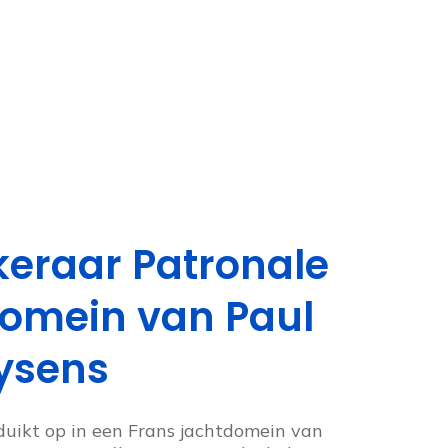
eraar Patronale
domein van Paul
ysens
duikt op in een Frans jachtdomein van