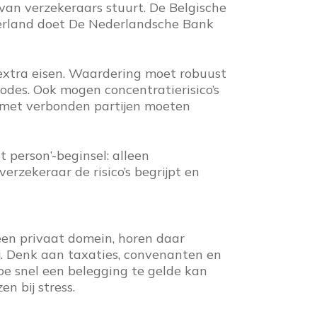
 van verzekeraars stuurt. De Belgische
derland doet De Nederlandsche Bank
 extra eisen. Waardering moet robuust
odes. Ook mogen concentratierisico’s
s met verbonden partijen moeten
t person’-beginsel: alleen
rzekeraar de risico’s begrijpt en
 een privaat domein, horen daar
j. Denk aan taxaties, convenanten en
hoe snel een belegging te gelde kan
n bij stress.