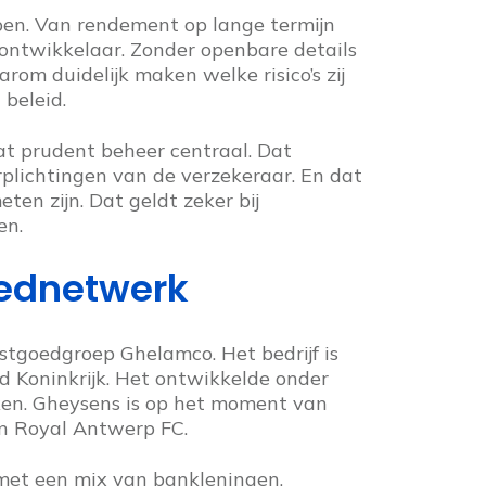
pen. Van rendement op lange termijn
 ontwikkelaar. Zonder openbare details
arom duidelijk maken welke risico’s zij
beleid.
at prudent beheer centraal. Dat
rplichtingen van de verzekeraar. En dat
ten zijn. Dat geldt zeker bij
en.
ednetwerk
stgoedgroep Ghelamco. Het bedrijf is
gd Koninkrijk. Het ontwikkelde onder
ken. Gheysens is op het moment van
an Royal Antwerp FC.
met een mix van bankleningen,