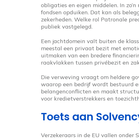
obligaties en eigen middelen. In zo’
fondsen opduiken. Dat kan als belegge
zekerheden. Welke rol Patronale preci
publiek vastgelegd.
Een jachtdomein valt buiten de klass
meestal een privaat bezit met emotio
uitmaken van een bredere financieri
raakvlakken tussen privébezit en zake
Die verweving vraagt om heldere go
waarop een bedrijf wordt bestuurd e
belangenconflicten en maakt structuu
voor kredietverstrekkers en toezicht
Toets aan Solvency
Verzekeraars in de EU vallen onder S