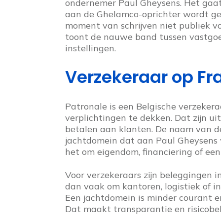
ondernemer Paul Gheysens. Het gaat o
aan de Ghelamco-oprichter wordt gek
moment van schrijven niet publiek vo
toont de nauwe band tussen vastgoe
instellingen.
Verzekeraar op Fr
Patronale is een Belgische verzeker
verplichtingen te dekken. Dat zijn ui
betalen aan klanten. De naam van de
jachtdomein dat aan Paul Gheysens w
het om eigendom, financiering of ee
Voor verzekeraars zijn beleggingen i
dan vaak om kantoren, logistiek of i
Een jachtdomein is minder courant e
Dat maakt transparantie en risicobeh