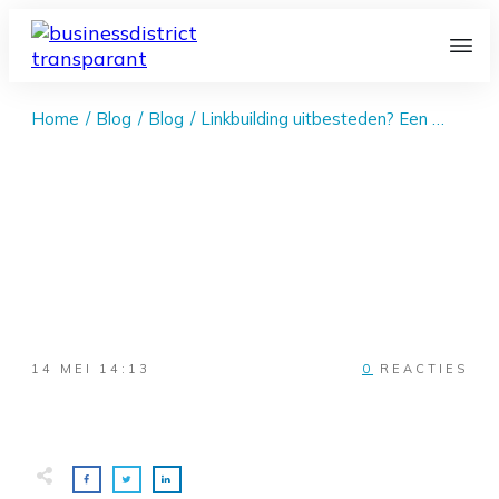
Home
/
Blog
/
Blog
/
Linkbuilding uitbesteden? Een persoonlijke visie van Ralf van Veen
14 MEI 14:13
0
REACTIES