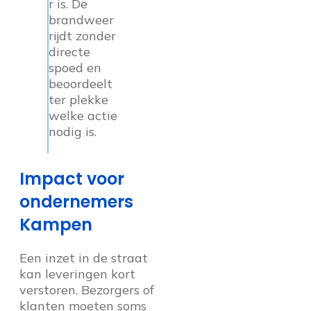
r is. De
brandweer
rijdt zonder
directe
spoed en
beoordeelt
ter plekke
welke actie
nodig is.
Impact voor
ondernemers
Kampen
Een inzet in de straat
kan leveringen kort
verstoren. Bezorgers of
klanten moeten soms