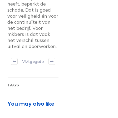
heeft, beperkt de
schade. Dat is goed
voor veiligheid én voor
de continuïteit van
het bedrijf. Voor
mkb’ers is dat vaak
het verschil tussen
uitval en doorwerken.
Volgende
Vorige
TAGS
You may also like