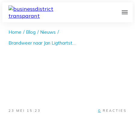
Home
/
Blog
/
Nieuws
/
Brandweer naar Jan Ligthartstraat in Kampen: impact voor lokale bedrijven?
23 MEI 15:23
0
REACTIES